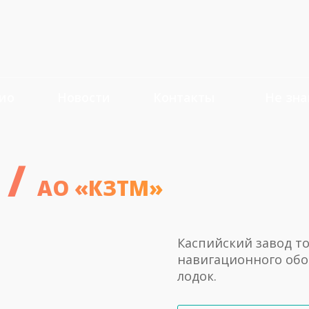
ио
Новости
Контакты
Не знаю
/
АО «КЗТМ»
Каспийский завод т
навигационного обо
лодок.