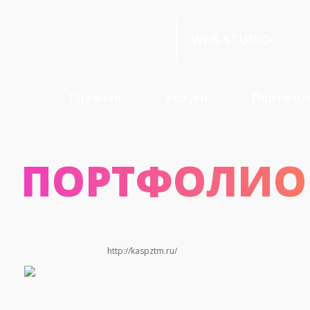
WEB-STUDIO
Главная
Услуги
Портфол
ПОРТФОЛИО
http://kaspztm.ru/